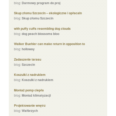
blog:
Darmowy program do proj
Skup złomu Szczecin – ekologiczne i opłacaln
blog:
Skup złomu Szczecin
with puffy cuffs resembling dog clouds
blog:
dog peach blossoms bloo
Walker Buehler can make return in opposition to
blog:
holloway
Zadaszenie tarasu
blog:
Szczecin
Koszulki z nadrukiem
blog:
Koszulki z nadrukiem
Montaż pomp ciepła
blog:
Montaż klimatyzacji
Projektowanie wnętrz
blog:
Wałbrzych