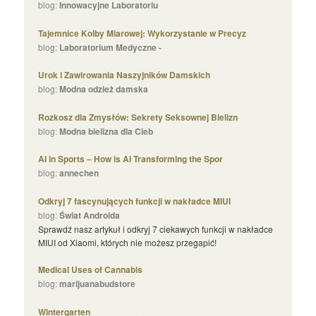
blog:
Innowacyjne Laboratoriu
Tajemnice Kolby Miarowej: Wykorzystanie w Precyz
blog:
Laboratorium Medyczne -
Urok i Zawirowania Naszyjników Damskich
blog:
Modna odzież damska
Rozkosz dla Zmysłów: Sekrety Seksownej Bielizn
blog:
Modna bielizna dla Cieb
AI in Sports – How is AI Transforming the Spor
blog:
annechen
Odkryj 7 fascynujących funkcji w nakładce MIUI
blog:
Świat Androida
Sprawdź nasz artykuł i odkryj 7 ciekawych funkcji w nakładce
MIUI od Xiaomi, których nie możesz przegapić!
Medical Uses of Cannabis
blog:
marijuanabudstore
Wintergarten