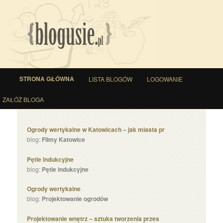
Menu główne
STRONA GŁÓWNA
LISTA BLOGÓW
LOGOWANIE
PRZESKOCZ DO TEKSTU
PRZESKOCZ DO WIDGETÓW
ZAŁÓŻ BLOGA
Ogrody wertykalne w Katowicach – jak miasta pr
blog:
Filmy Katowice
Pętle indukcyjne
blog:
Pętle indukcyjne
Ogrody wertykalne
blog:
Projektowanie ogrodów
Projektowanie wnętrz – sztuka tworzenia przes